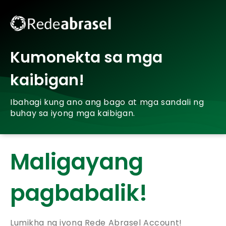
Kumonekta sa mga
kaibigan!
Ibahagi kung ano ang bago at mga sandali ng
buhay sa iyong mga kaibigan.
Maligayang
pagbabalik!
Lumikha ng iyong Rede Abrasel Account!