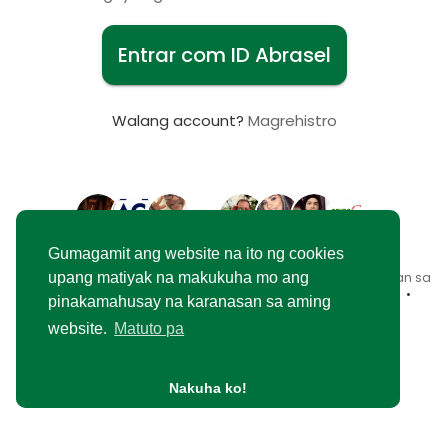
Entrar com ID Abrasel
Walang account?
Magrehistro
Gumagamit ang website na ito ng cookies
© 2026 Rede Abrasel •
Mga Tuntunin ng Paggamit
•
Patakaran sa
upang matiyak na makukuha mo ang
Privacy
•
Makipag-ugnayan sa amin
•
Tungkol sa
•
Blog
•
pinakamahusay na karanasan sa aming
Merkado
•
Wika
website.
Matuto pa
Nakuha ko!