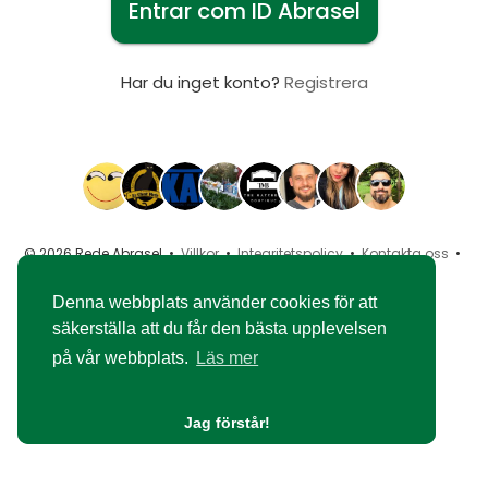
Entrar com ID Abrasel
Har du inget konto?
Registrera
© 2026 Rede Abrasel •
Villkor
•
Integritetspolicy
•
Kontakta oss
•
Handla om
•
Blogg
•
Marknadsföra
•
Språk
Denna webbplats använder cookies för att
säkerställa att du får den bästa upplevelsen
på vår webbplats.
Läs mer
Jag förstår!