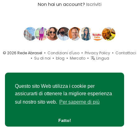
Non hai un account?
Iscriviti
© 2026 Rede Abrasel •
Condizioni d'uso
•
Privacy Policy
•
Contattaci
•
Su di noi
•
blog
•
Mercato
•
Lingua
Questo sito Web utilizza i cookie per
assicurarti di ottenere la migliore esperienza
sul nostro sito web.
Per saperne di più
Fatto!