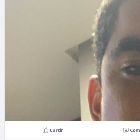
Curtir
Com