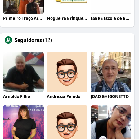
Primeiro Traço Arquitetura
Nogueira Brinquedos
ESBRE Escola de Bares e Restaurantes
Seguidores
(12)
Arnoldo Filho
Andrezza Penido
JOAO GHIGONETTO