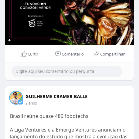
https://www.even3.com.br/ifs24/
#forogastronomicointernacional
#forogastronomico2024
#colombiaalamesa
https://foroalimentarte.com/
Curtir
Comentario
Compartilhar
GUILHERME CRAMER BALLE
2 anos
Brasil reúne quase 480 foodtechs
A Liga Ventures e a Emerge Ventures anunciam o
lançamento do estudo que mostra a evolução das