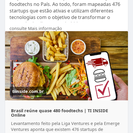
foodtechs no País. Ao todo, foram mapeadas 476
startups que estão ativas e utilizam diferentes
tecnologias com o objetivo de transformar o
mercado de alimentos e bebidas e entregar
consulte Mais informação
melhores soluções e produtos para a população.
https://tiinside.com.br/12/03/....2024/brasil-reune-
qu
tiinside.com.br
Brasil reúne quase 480 foodtechs | TI INSIDE
Online
Levantamento feito pela Liga Ventures e pela Emerge
Ventures aponta que existem 476 startups de