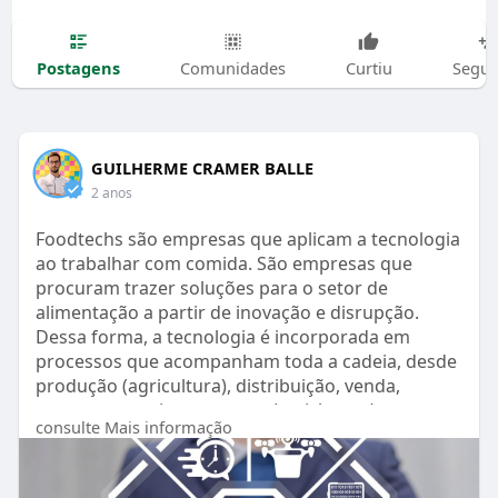
Postagens
Comunidades
Curtiu
Segui
GUILHERME CRAMER BALLE
2 anos
Foodtechs são empresas que aplicam a tecnologia
ao trabalhar com comida. São empresas que
procuram trazer soluções para o setor de
alimentação a partir de inovação e disrupção.
Dessa forma, a tecnologia é incorporada em
processos que acompanham toda a cadeia, desde
produção (agricultura), distribuição, venda,
consumo, serviço e retorno (reciclagem).
consulte Mais informação
https://mercadoeconsumo.com.br..../24/04/2024/f
oodserv