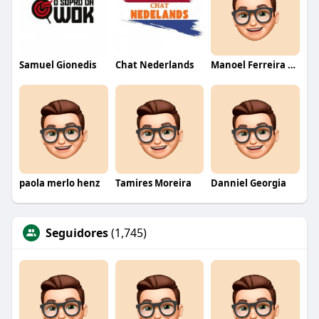
Samuel Gionedis
Chat Nederlands
Manoel Ferreira dos Santos junior
paola merlo henz
Tamires Moreira
Danniel Georgia
Seguidores
(1,745)