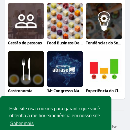
Gestão de pessoas
Food Business Design
Tendências do Setor
Gastronomia
34º Congresso Nacional Abrasel
Experiência do Cliente
Este site usa cookies para garantir que você
obtenha a melhor experiência em nosso site.
© 2026 Rede Abrasel
Saber mais
Início
Sobre
Contato
Privacidade
Termos de Uso