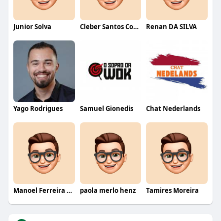
Junior Solva
Cleber Santos Costa
Renan DA SILVA
Yago Rodrigues
Samuel Gionedis
Chat Nederlands
Manoel Ferreira dos Santos junior
paola merlo henz
Tamires Moreira