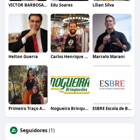
VICTOR BARBOSA QUARANTA
Edu Soares
Lílian Silva
Helton Guerra
Carlos Henrique de Faria Vasconcelos
Marcelo Marani
Primeiro Traço Arquitetura
Nogueira Brinquedos
ESBRE Escola de Bares e Restaurantes
Seguidores
(1)