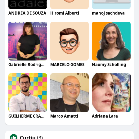
ANDREA DE SOUZA
Hiromi Alberti
manoj sachdeva
Gabrielle Rodrigues
MARCELO GOMES
Naomy Schölling
GUILHERME CRAMER BALLE
Marco Amatti
Adriana Lara
Curtiu
(3)