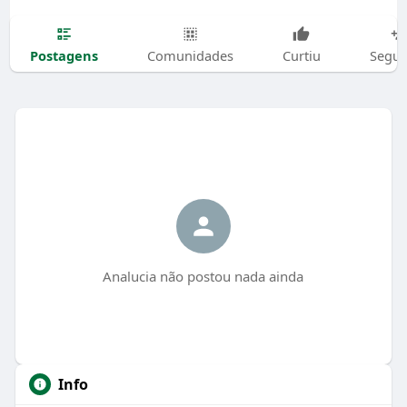
Postagens
Comunidades
Curtiu
Segui
Analucia não postou nada ainda
Info