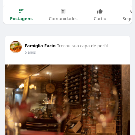
Postagens
Comunidades
Curtiu
Segui
Famiglia Facin
Trocou sua capa de perfil
6 anos