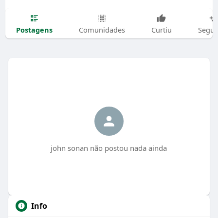
Postagens
Comunidades
Curtiu
Segui
john sonan não postou nada ainda
Info