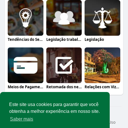
Tendências do Setor
Legislação trabalhista
Legislação
Meios de Pagamento
Retomada dos negócios
Relações com Vizinhança
Este site usa cookies para garantir que você
obtenha a melhor experiência em nosso site.
© 2026 Rede Abrasel
Saber mais
Início
Sobre
Contato
Privacidade
Termos de Uso
Conteúdos exclusivos