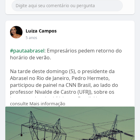
Luiza Campos
5 anos
#pautaabrasel
: Empresários pedem retorno do
horário de verão.
Na tarde deste domingo (5), o presidente da
Abrasel no Rio de Janeiro, Pedro Hermeto,
participou de painel na CNN Brasil, ao lado do
professor Nivalde de Castro (UFRJ), sobre os
impactos da crise hídrica no Brasil. Hermeto
consulte Mais informação
destacou os desafios adicionais que bares e
restaurantes terão nos próximos meses e
também o novo pedido feito ao presidente Jair
Bolsonaro para o retorno do
#horáriodeverão
,
que, além de ajudar na economia de energia, traz
faturamento adicional para o setor.