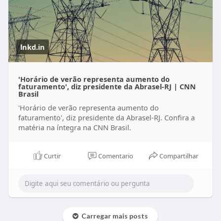
Confira na íntegra:
https://lnkd.in/eEi2vG5X
#abrasel
#cnn
#bar
#restaurante
lnkd.in
'Horário de verão representa aumento do
faturamento', diz presidente da Abrasel-RJ | CNN
Brasil
'Horário de verão representa aumento do
faturamento', diz presidente da Abrasel-RJ. Confira a
matéria na íntegra na CNN Brasil.
Curtir
Comentario
Compartilhar
Carregar mais posts