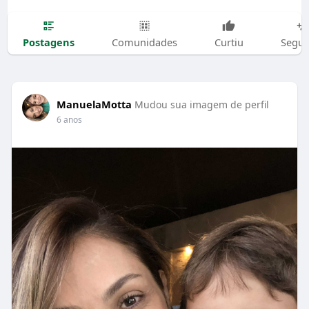
Postagens
Comunidades
Curtiu
Segui
ManuelaMotta
Mudou sua imagem de perfil
6 anos