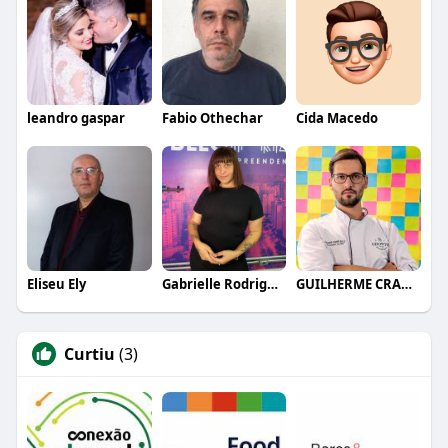
leandro gaspar
Fabio Othechar
Cida Macedo
Eliseu Ely
Gabrielle Rodrigues
GUILHERME CRAMER BALLE
Curtiu
(3)