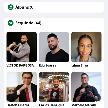
Álbuns
(0)
Seguindo
(44)
VICTOR BARBOSA QUARANTA
Edu Soares
Lílian Silva
Helton Guerra
Carlos Henrique de Faria Vasconcelos
Marcelo Marani