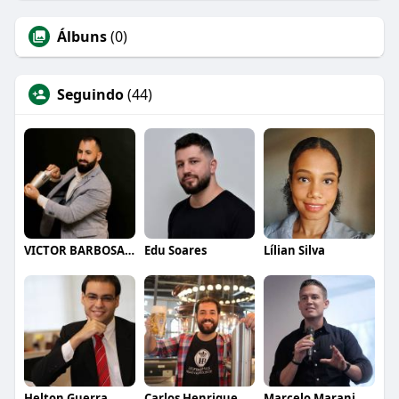
Álbuns
(0)
Seguindo
(44)
VICTOR BARBOSA QUARANTA
Edu Soares
Lílian Silva
Helton Guerra
Carlos Henrique de Faria Vasconcelos
Marcelo Marani