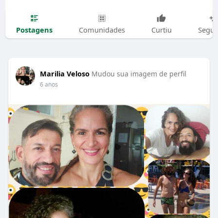
Postagens
Comunidades
Curtiu
Segui
Marilia Veloso
Mudou sua imagem de perfil
6 anos