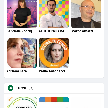
Gabrielle Rodrigues
GUILHERME CRAMER BALLE
Marco Amatti
Adriana Lara
Paula Antonacci
Curtiu
(3)