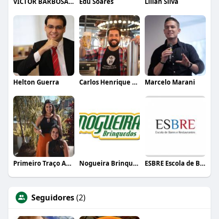
VICTOR BARBOSA QUARANTA
Edu Soares
Lílian Silva
Helton Guerra
Carlos Henrique de Faria Vasconcelos
Marcelo Marani
Primeiro Traço Arquitetura
Nogueira Brinquedos
ESBRE Escola de Bares e Restaurantes
Seguidores
(2)