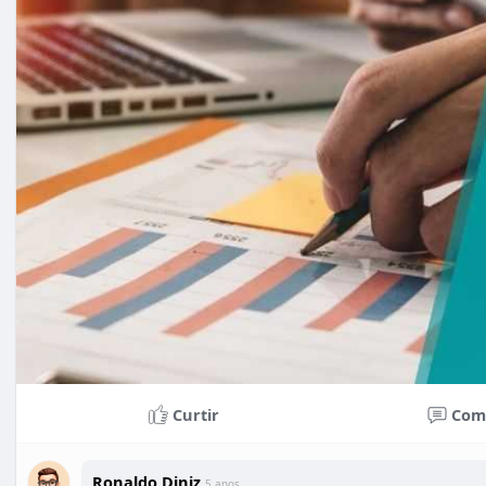
Curtir
Com
Ronaldo Diniz
5 anos