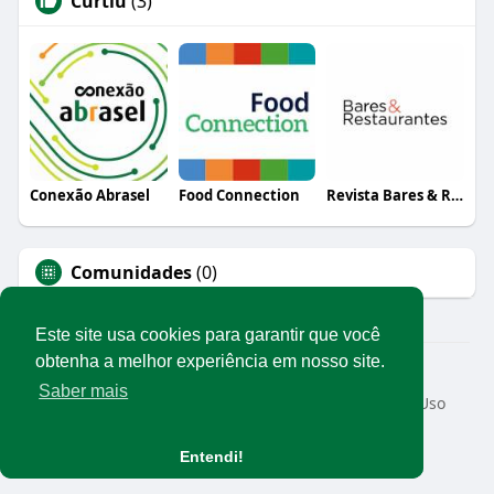
Curtiu
(3)
Conexão Abrasel
Food Connection
Revista Bares & Restaurantes
Comunidades
(0)
Este site usa cookies para garantir que você
obtenha a melhor experiência em nosso site.
© 2026 Rede Abrasel
Saber mais
Início
Sobre
Contato
Privacidade
Termos de Uso
Conteúdos exclusivos
Idioma
Entendi!