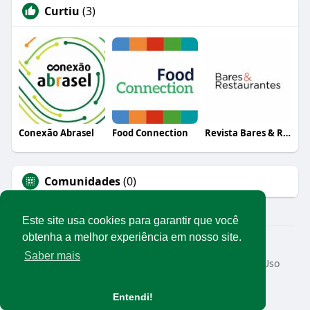
Curtiu
(3)
Conexão Abrasel
Food Connection
Revista Bares & Restaurantes
Comunidades
(0)
Este site usa cookies para garantir que você
obtenha a melhor experiência em nosso site.
© 2026 Rede Abrasel
Saber mais
Início
Sobre
Contato
Privacidade
Termos de Uso
Conteúdos exclusivos
Idioma
Entendi!