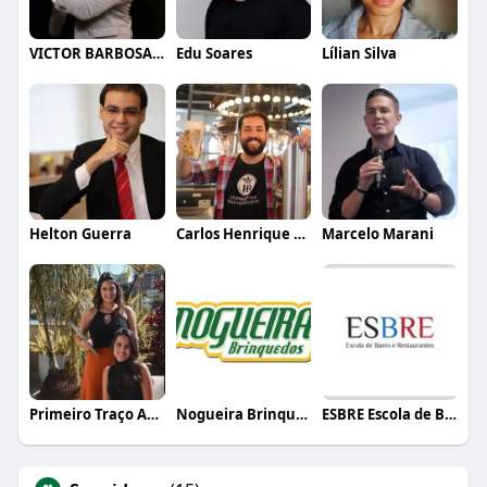
VICTOR BARBOSA QUARANTA
Edu Soares
Lílian Silva
Helton Guerra
Carlos Henrique de Faria Vasconcelos
Marcelo Marani
Primeiro Traço Arquitetura
Nogueira Brinquedos
ESBRE Escola de Bares e Restaurantes