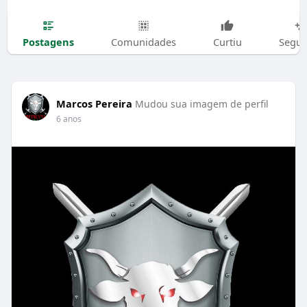
Postagens
Comunidades
Curtiu
Segui
Marcos Pereira
Mudou sua imagem de perfil
6 anos