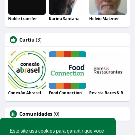
Noble transfer
Karina Santana
Helvio Matzner
Curtiu
(3)
Conexão Abrasel
Food Connection
Revista Bares & Restaurantes
Comunidades
(0)
Este site usa cookies para garantir que você