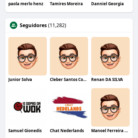
paola merlo henz
Tamires Moreira
Danniel Georgia
Seguidores
(11,282)
Junior Solva
Cleber Santos Costa
Renan DA SILVA
Samuel Gionedis
Chat Nederlands
Manoel Ferreira dos Santos junior