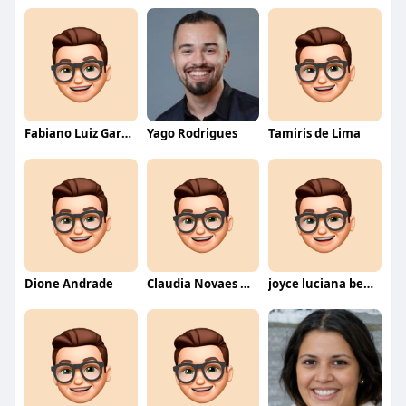
Fabiano Luiz Garcia
Yago Rodrigues
Tamiris de Lima
Dione Andrade
Claudia Novaes Novaes
joyce luciana bentini jesus