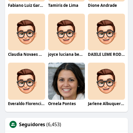
Fabiano Luiz Garcia
Tamiris de Lima
Dione Andrade
Claudia Novaes Novaes
joyce luciana bentini jesus
DAIELE LEME RODRIGUES
Everaldo Florencio De Melo
Ornela Pontes
Jarlene Albuquerque
Seguidores
(6,453)