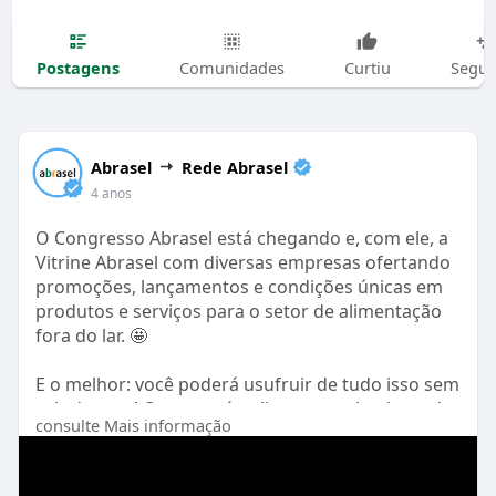
Postagens
Comunidades
Curtiu
Segui
Abrasel
Rede Abrasel
4 anos
O Congresso Abrasel está chegando e, com ele, a
Vitrine Abrasel com diversas empresas ofertando
promoções, lançamentos e condições únicas em
produtos e serviços para o setor de alimentação
fora do lar. 🤩
E o melhor: você poderá usufruir de tudo isso sem
sair de casa! O evento é online e gratuito, levando
consulte Mais informação
agilidade, praticidade e ótimas soluções para sua
empresa. 🚀