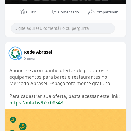
P
M
S
P
E
l
u
e
I
n
Curtir
Comentario
Compartilhar
a
t
t
P
t
y
e
t
e
i
r
n
f
g
u
Rede Abrasel
s
l
5 anos
l
s
Anuncie e acompanhe ofertas de produtos e
equipamentos para bares e restaurantes no
c
Mercado Abrasel. Espaço totalmente gratuito.
r
e
Para cadastrar sua oferta, basta acessar este link:
e
https://mla.bs/b2c08548
n