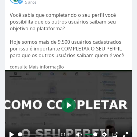
5 anos
l
s
Você sabia que completando o seu perfil você
possibilita que os outros usuários saibam seu
c
objetivo na plataforma?
r
e
Hoje somos mais de 9.500 usuários cadastrados,
e
por isso é importante COMPLETAR O SEU PERFIL
n
para que os outros usuários saibam quem é você
e se conectem.
consulte Mais informação
Assista ao nosso tutorial e siga as dicas para
otimizar sua experiência na Rede Abrasel.
#tutorialredeabrasel
#perfil
#relacionamento
#Informação
P
l
a
y
01:42