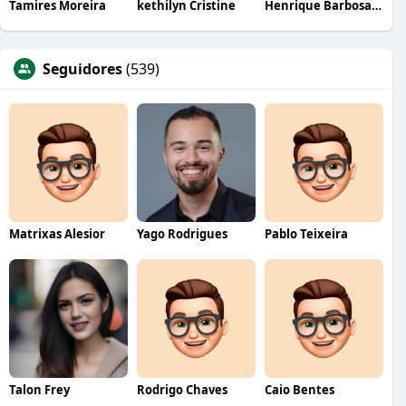
Tamires Moreira
kethilyn Cristine
Henrique Barbosa Yokobataki
Seguidores
(539)
Matrixas Alesior
Yago Rodrigues
Pablo Teixeira
Talon Frey
Rodrigo Chaves
Caio Bentes