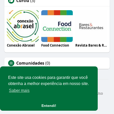
Curtiu
(3)
Conexão Abrasel
Food Connection
Revista Bares & Restaurantes
Comunidades
(0)
Este site usa cookies para garantir que você
obtenha a melhor experiência em nosso site.
© 2026 Rede Abrasel
Saber mais
Início
Sobre
Contato
Privacidade
Termos de Uso
Conteúdos exclusivos
Idioma
Entendi!