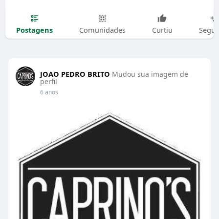
Postagens
Comunidades
Curtiu
Segui
JOAO PEDRO BRITO
Mudou sua imagem de
perfil
6 anos