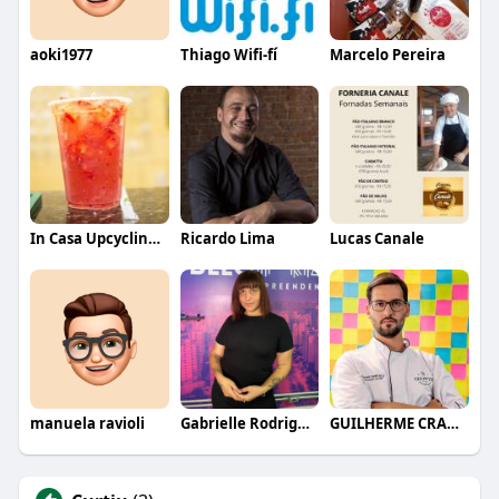
aoki1977
Thiago Wifi-fí
Marcelo Pereira
In Casa Upcycling Bar
Ricardo Lima
Lucas Canale
manuela ravioli
Gabrielle Rodrigues
GUILHERME CRAMER BALLE