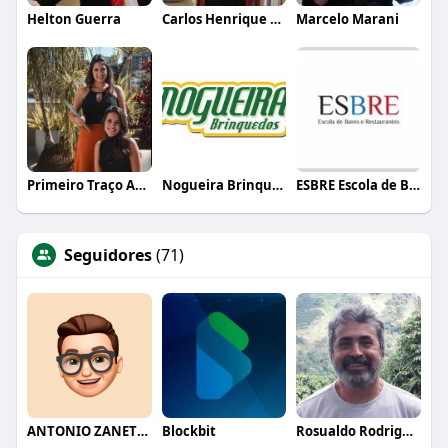
Helton Guerra
Carlos Henrique de Faria Vasconcelos
Marcelo Marani
Primeiro Traço Arquitetura
Nogueira Brinquedos
ESBRE Escola de Bares e Restaurantes
Seguidores
(71)
ANTONIO ZANETTI JUNIOR
Blockbit
Rosualdo Rodrigues