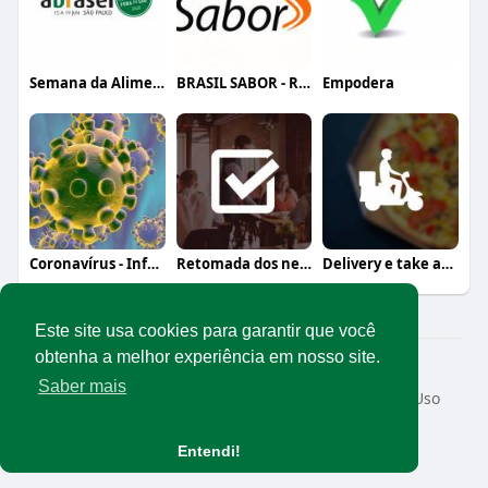
Semana da Alimentação Fora do Lar (organ
BRASIL SABOR - REALIZAÇÃO DO EVENTO
Empodera
Coronavírus - Informação, orientação e a
Retomada dos negócios
Delivery e take away
Este site usa cookies para garantir que você
obtenha a melhor experiência em nosso site.
© 2026 Rede Abrasel
Saber mais
Início
Sobre
Contato
Privacidade
Termos de Uso
Conteúdos exclusivos
Idioma
Entendi!