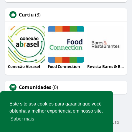
Curtiu
(3)
Conexão Abrasel
Food Connection
Revista Bares & Restaurantes
Comunidades
(0)
Este site usa cookies para garantir que você
obtenha a melhor experiência em nosso site.
© 2026 Rede Abrasel
Saber mais
Início
Sobre
Contato
Privacidade
Termos de Uso
Conteúdos exclusivos