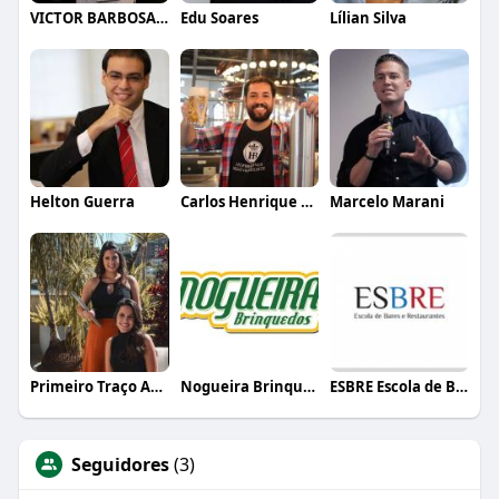
VICTOR BARBOSA QUARANTA
Edu Soares
Lílian Silva
Helton Guerra
Carlos Henrique de Faria Vasconcelos
Marcelo Marani
Primeiro Traço Arquitetura
Nogueira Brinquedos
ESBRE Escola de Bares e Restaurantes
Seguidores
(3)