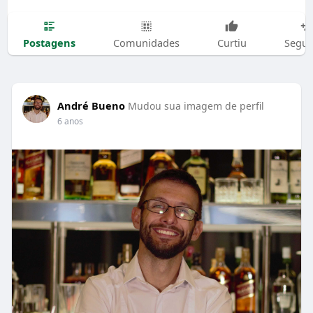
Postagens
Comunidades
Curtiu
Segui
André Bueno
Mudou sua imagem de perfil
6 anos