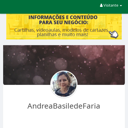
Visitante
AndreaBasiledeFaria