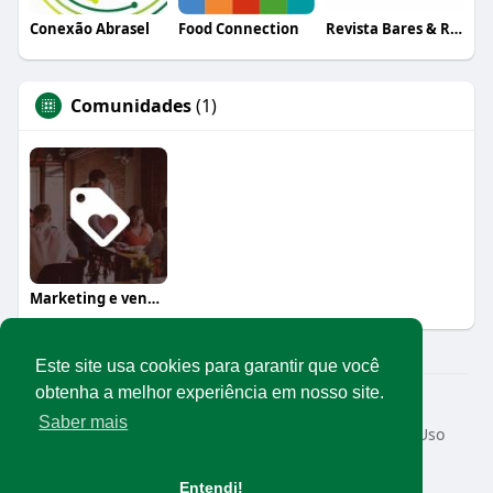
Conexão Abrasel
Food Connection
Revista Bares & Restaurantes
Comunidades
(1)
Marketing e vendas
Este site usa cookies para garantir que você
obtenha a melhor experiência em nosso site.
© 2026 Rede Abrasel
Saber mais
Início
Sobre
Contato
Privacidade
Termos de Uso
Conteúdos exclusivos
Idioma
Entendi!