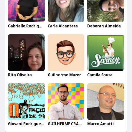
Gabrielle Rodrigues
Carla Alcantara
Deborah Almeida
Rita Oliveira
Guilherme Mazer
Camila Sousa
Giovani Rodrigues Junior
GUILHERME CRAMER BALLE
Marco Amatti