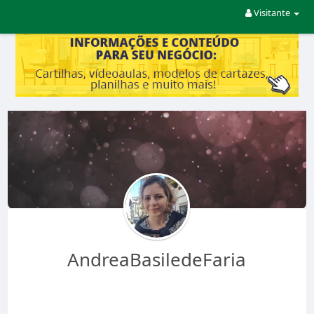
Visitante
AndreaBasiledeFaria