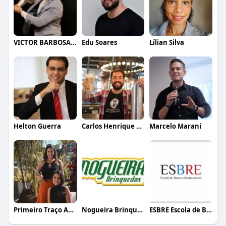
VICTOR BARBOSA QUARANTA
Edu Soares
Lílian Silva
Helton Guerra
Carlos Henrique de Faria Vasconcelos
Marcelo Marani
Primeiro Traço Arquitetura
Nogueira Brinquedos
ESBRE Escola de Bares e Restaurantes