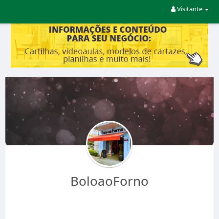
Visitante
BoloaoForno