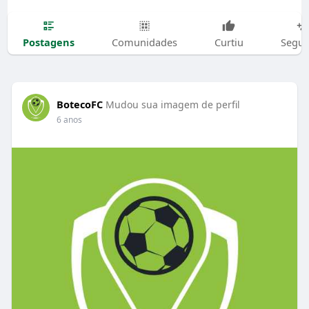
Postagens
Comunidades
Curtiu
Segui
BotecoFC
Mudou sua imagem de perfil
6 anos