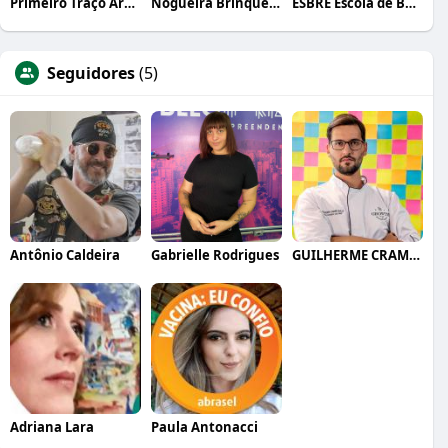
Primeiro Traço Arquitetura
Nogueira Brinquedos
ESBRE Escola de Bares e Restaurantes
Seguidores
(5)
Antônio Caldeira
Gabrielle Rodrigues
GUILHERME CRAMER BALLE
Adriana Lara
Paula Antonacci