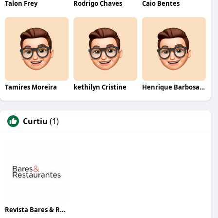
Talon Frey
Rodrigo Chaves
Caio Bentes
Tamires Moreira
kethilyn Cristine
Henrique Barbosa Yokobataki
Curtiu
(1)
Revista Bares & Restaurantes