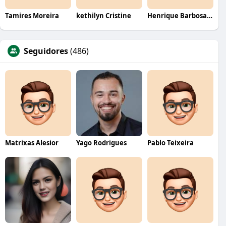
Tamires Moreira
kethilyn Cristine
Henrique Barbosa Yokobataki
Seguidores
(486)
Matrixas Alesior
Yago Rodrigues
Pablo Teixeira