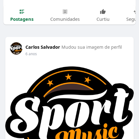
Postagens
Comunidades
Curtiu
Segui
Carlos Salvador
Mudou sua imagem de perfil
6 anos