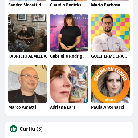
Sandro Morett de Almeida
Cláudio Bedicks
Mario Barbosa
FABRICIO ALMEIDA
Gabrielle Rodrigues
GUILHERME CRAMER BALLE
Marco Amatti
Adriana Lara
Paula Antonacci
Curtiu
(3)