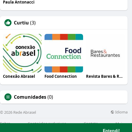
Paula Antonacci
Curtiu
(3)
Conexão Abrasel
Food Connection
Revista Bares & Restaurantes
Comunidades
(0)
Idioma
© 2026 Rede Abrasel
Sobre
Conteúdos exclusivos
Contato
Mais
Entendi!