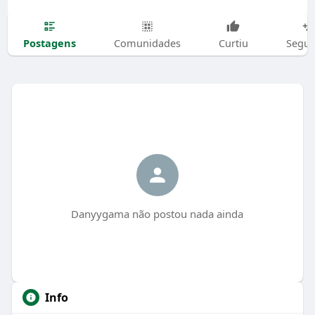
Postagens
Comunidades
Curtiu
Segui
Danyygama não postou nada ainda
Info