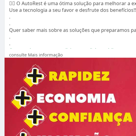
👉🏻 O AutoRest é uma ótima solução para melhorar a ex
Use a tecnologia a seu favor e desfrute dos benefícios!!
.
.
Quer saber mais sobre as soluções que preparamos pa
.
.
#gestaoderestaurantes
#sistemas
#abrasel
#autoaten
consulte Mais informação
#restaurantes
#foodservice
#soluções