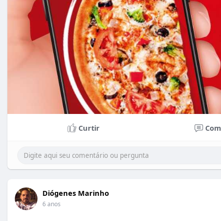
Curtir
Com
Diógenes Marinho
6 anos