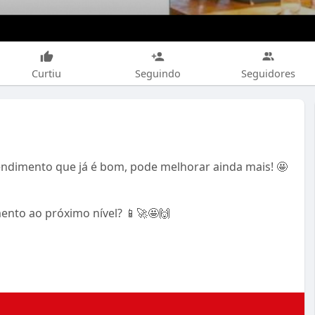
Curtiu
Seguindo
Seguidores
endimento que já é bom, pode melhorar ainda mais! 🤩
ento ao próximo nível? 📱🚀🤩🙌
dimento
#grupobaresreciferegião
#delivery