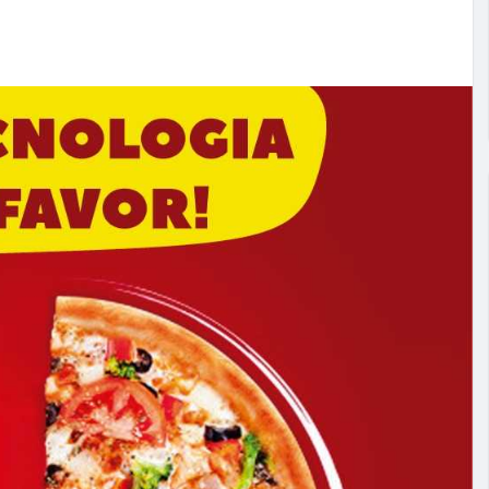
ra o seu negócio? Entre em contato conosco! 📱🚀🤩🙌
dimento
#grupobaresreciferegião
#delivery