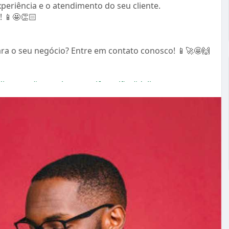
periência e o atendimento do seu cliente.
! 📱🤩👏🏻
ra o seu negócio? Entre em contato conosco! 📱🚀🤩🙌
dimento
#grupobaresreciferegião
#delivery