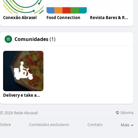
Conexão Abrasel
Food Connection
Revista Bares & Restaurantes
Comunidades
(1)
Delivery e take away
Idioma
© 2026 Rede Abrasel
Sobre
Conteúdos exclusivos
Contato
Mais