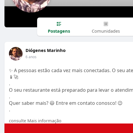
Postagens
Comunidades
Diógenes Marinho
6 anos
✨ A pessoas estão cada vez mais conectadas. O seu at
📱🚀
.
O seu restaurante está preparado para levar o atendim
.
Quer saber mais? 😃 Entre em contato conosco! 😉
.
.
consulte Mais informação
#gestaoderestaurantes
#sistemas
#abrasel
#autoaten
#restaurantes
#foodservice
#soluções