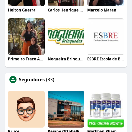
Helton Guerra
Carlos Henrique de Faria Vasconcelos
Marcelo Marani
Primeiro Traço Arquitetura
Nogueira Brinquedos
ESBRE Escola de Bares e Restaurantes
Seguidores
(33)
Bruce
Rejane Ottobelli
Markban Pham