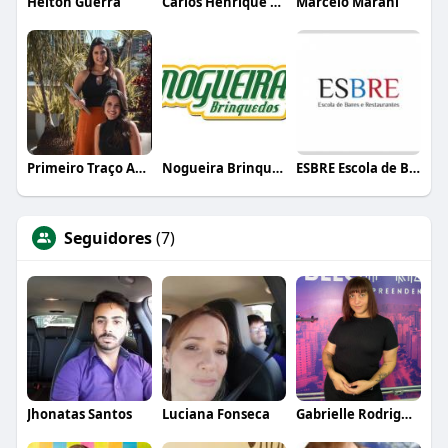
Helton Guerra
Carlos Henrique de Faria Vasconcelos
Marcelo Marani
Primeiro Traço Arquitetura
Nogueira Brinquedos
ESBRE Escola de Bares e Restaurantes
Seguidores
(7)
Jhonatas Santos
Luciana Fonseca
Gabrielle Rodrigues