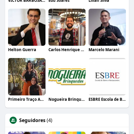
VICTOR BARBOSA QUARANTA
Edu Soares
Lílian Silva
Helton Guerra
Carlos Henrique de Faria Vasconcelos
Marcelo Marani
Primeiro Traço Arquitetura
Nogueira Brinquedos
ESBRE Escola de Bares e Restaurantes
Seguidores
(4)