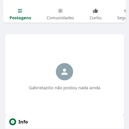
Postagens
Comunidades
Curtiu
Segui
Gabrielazilio não postou nada ainda
Info