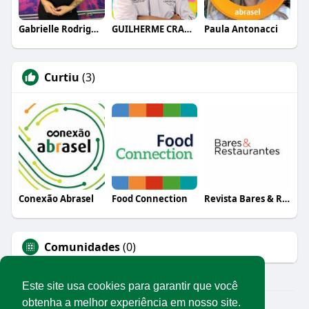
Gabrielle Rodrigues
GUILHERME CRAMER BALLE
Paula Antonacci
Curtiu
(3)
Conexão Abrasel
Food Connection
Revista Bares & Restaurantes
Comunidades
(0)
Este site usa cookies para garantir que você
obtenha a melhor experiência em nosso site.
© 2026 Rede Abrasel