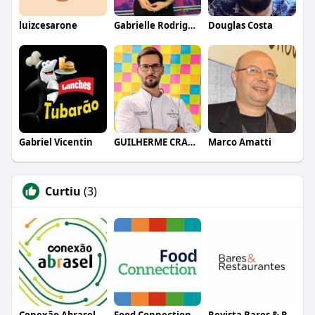
luizcesarone
Gabrielle Rodrigues
Douglas Costa
Gabriel Vicentin
GUILHERME CRAMER BALLE
Marco Amatti
Curtiu
(3)
Conexão Abrasel
Food Connection
Revista Bares & Restaurantes