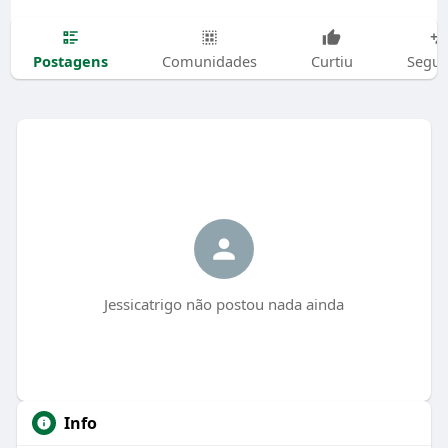
Postagens
Comunidades
Curtiu
Segui
Jessicatrigo não postou nada ainda
Info