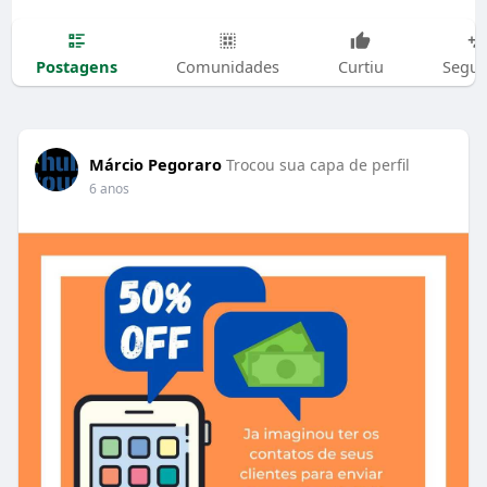
Postagens
Comunidades
Curtiu
Segui
Márcio Pegoraro
Trocou sua capa de perfil
6 anos