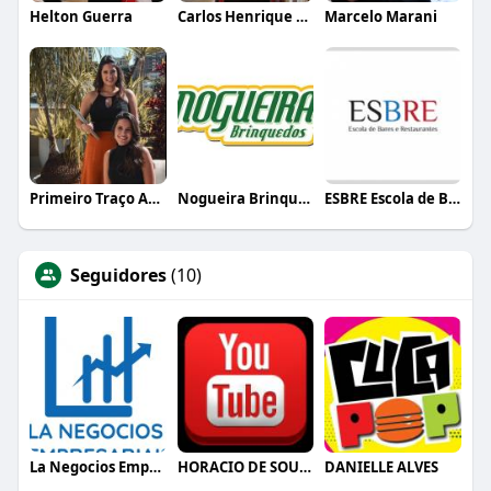
Helton Guerra
Carlos Henrique de Faria Vasconcelos
Marcelo Marani
Primeiro Traço Arquitetura
Nogueira Brinquedos
ESBRE Escola de Bares e Restaurantes
Seguidores
(10)
La Negocios Empresariais
HORACIO DE SOUSA E JUNIOR
DANIELLE ALVES