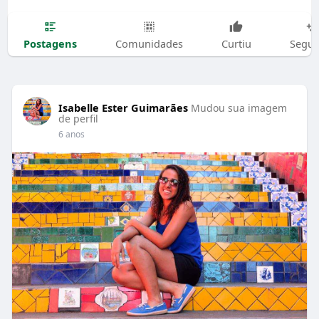
Postagens
Comunidades
Curtiu
Segui
Isabelle Ester Guimarães
Mudou sua imagem
de perfil
6 anos