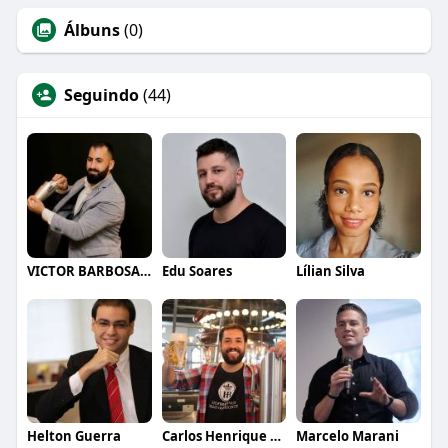
Álbuns
(0)
Seguindo
(44)
VICTOR BARBOSA QUARANTA
Edu Soares
Lílian Silva
Helton Guerra
Carlos Henrique de Faria Vasconcelos
Marcelo Marani