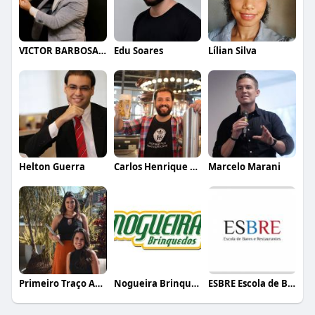
VICTOR BARBOSA QUARANTA
Edu Soares
Lílian Silva
Helton Guerra
Carlos Henrique de Faria Vasconcelos
Marcelo Marani
Primeiro Traço Arquitetura
Nogueira Brinquedos
ESBRE Escola de Bares e Restaurantes