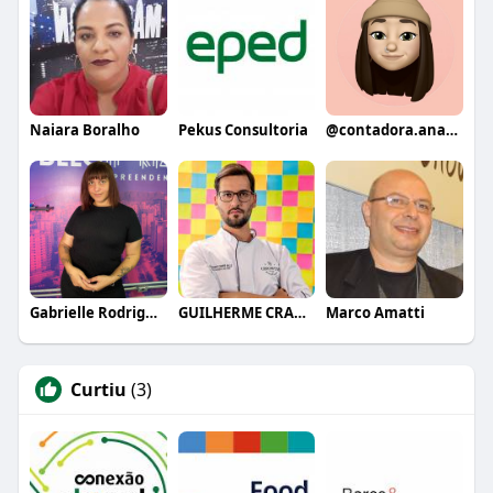
Naiara Boralho
Pekus Consultoria
@contadora.anapaula
Gabrielle Rodrigues
GUILHERME CRAMER BALLE
Marco Amatti
Curtiu
(3)