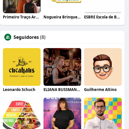
Primeiro Traço Arquitetura
Nogueira Brinquedos
ESBRE Escola de Bares e Restaurantes
Seguidores
(8)
Leonardo Schuch
ELIANA BUSSMANN CLARET BUENO
Guilherme Altino