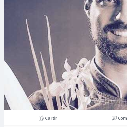
Curtir
Com